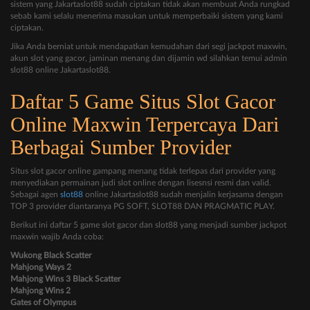
sistem yang Jakartaslot88 sudah ciptakan tidak akan membuat Anda rungkad
sebab kami selalu menerima masukan untuk memperbaiki sistem yang kami
ciptakan.
Jika Anda berniat untuk mendapatkan kemudahan dari segi jackpot maxwin,
akun slot yang gacor, jaminan menang dan dijamin wd silahkan temui admin
slot88 online Jakartaslot88.
Daftar 5 Game Situs Slot Gacor
Online Maxwin Terpercaya Dari
Berbagai Sumber Provider
Situs slot gacor online gampang menang tidak terlepas dari provider yang
menyediakan permainan judi slot online dengan lisesnsi resmi dan valid.
Sebagai agen
slot88
online Jakartaslot88 sudah menjalin kerjasama dengan
TOP 3 provider diantaranya PG SOFT, SLOT88 DAN PRAGMATIC PLAY.
Berikut ini daftar 5 game slot gacor dan slot88 yang menjadi sumber jackpot
maxwin wajib Anda coba:
Wukong Black Scatter
Mahjong Ways 2
Mahjong Wins 3 Black Scatter
Mahjong Wins 2
Gates of Olympus