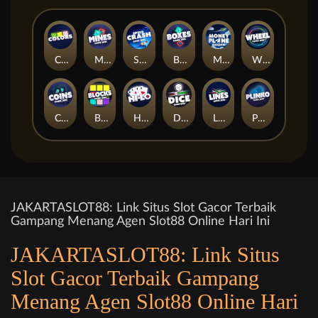
Colors
Mines
Speed Crash
Boxes
Moneyplane
Wheel
Coins
Blocks
Hi-Lo
DICE
Lines
Plinko
JAKARTASLOT88: Link Situs Slot Gacor Terbaik
Gampang Menang Agen Slot88 Online Hari Ini
JAKARTASLOT88: Link Situs
Slot Gacor Terbaik Gampang
Menang Agen Slot88 Online Hari