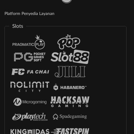
Platform Penyedia Layanan
Slots