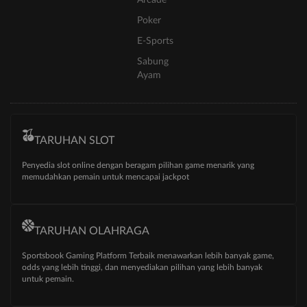
Poker
E-Sports
Sabung
Ayam
TARUHAN SLOT
Penyedia slot online dengan beragam pilihan game menarik yang
memudahkan pemain untuk mencapai jackpot
TARUHAN OLAHRAGA
Sportsbook Gaming Platform Terbaik menawarkan lebih banyak game,
odds yang lebih tinggi, dan menyediakan pilihan yang lebih banyak
untuk pemain.