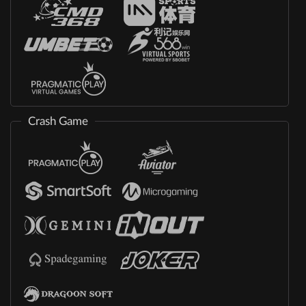
Crash Game