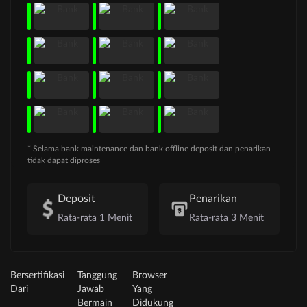
* Selama bank maintenance dan bank offline deposit dan penarikan
tidak dapat diproses
Deposit
Penarikan
Rata-rata 1 Menit
Rata-rata 3 Menit
Bersertifikasi
Tanggung
Browser
Dari
Jawab
Yang
Bermain
Didukung