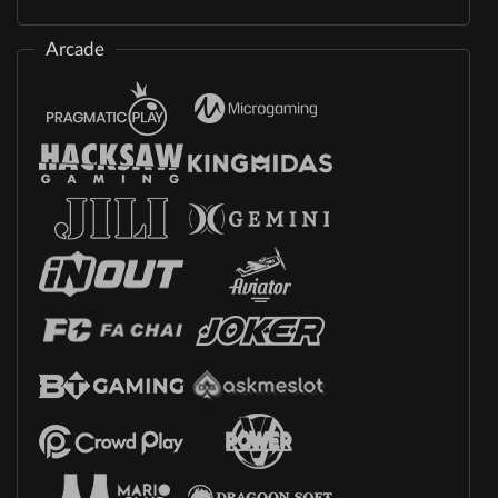
Arcade