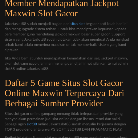
Member Mendapatkan Jackpot
Maxwin Slot Gacor
Jakartaslot88 sudah menjadi bagian dari
situs slot
tergacor anti kalah hari ini
dan mengupgrade sistem terbaru untuk bisa menciptakan kepuasan kepada
para member guna mendulang jackpot maxwin besar super gacor. Support
sistem yang Jakartaslot88 sudah ciptakan tidak akan membuat Anda rungkad
sebab kami selalu menerima masukan untuk memperbaiki sistem yang kami
ciptakan.
Jika Anda berniat untuk mendapatkan kemudahan dari segi jackpot maxwin,
akun slot yang gacor, jaminan menang dan dijamin wd silahkan temui admin
slot88 online Jakartaslot88.
Daftar 5 Game Situs Slot Gacor
Online Maxwin Terpercaya Dari
Berbagai Sumber Provider
Situs slot gacor online gampang menang tidak terlepas dari provider yang
menyediakan permainan judi slot online dengan lisesnsi resmi dan valid.
Sebagai agen
slot88
online Jakartaslot88 sudah menjalin kerjasama dengan
TOP 3 provider diantaranya PG SOFT, SLOT88 DAN PRAGMATIC PLAY.
Berikut ini daftar 5 game slot gacor dan slot88 yang menjadi sumber jackpot