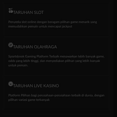
TARUHAN SLOT
Penyedia slot online dengan beragam pilihan game menarik yang
memudahkan pemain untuk mencapai jackpot
TARUHAN OLAHRAGA
Sportsbook Gaming Platform Terbaik menawarkan lebih banyak game,
odds yang lebih tinggi, dan menyediakan pilihan yang lebih banyak
untuk pemain.
TARUHAN LIVE KASINO
Platform Pilihan bagi perusahaan-perusahaan terbaik di dunia, dengan
pilihan variasi game terbanyak