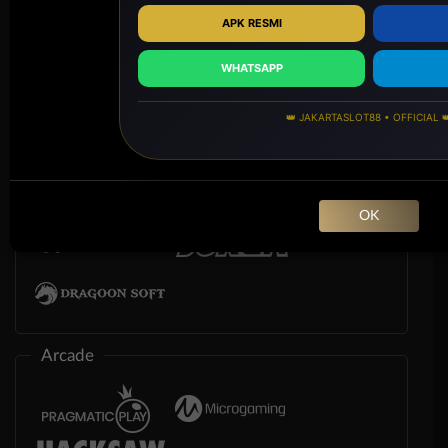
APK RESMI
Crash Game
WHATSAPP
👑 JAKARTASLOT88 • OFFICIAL 
OK
Arcade