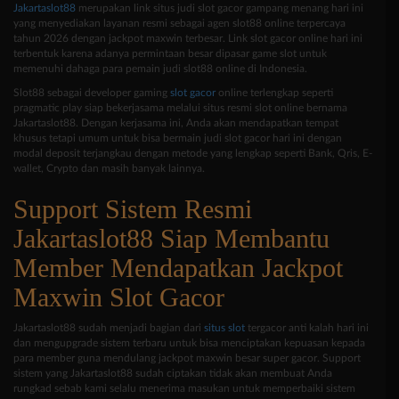
Jakartaslot88
merupakan link situs judi slot gacor gampang menang hari ini
yang menyediakan layanan resmi sebagai agen slot88 online terpercaya
tahun 2026 dengan jackpot maxwin terbesar. Link slot gacor online hari ini
terbentuk karena adanya permintaan besar dipasar game slot untuk
memenuhi dahaga para pemain judi slot88 online di Indonesia.
Slot88 sebagai developer gaming
slot gacor
online terlengkap seperti
pragmatic play siap bekerjasama melalui situs resmi slot online bernama
Jakartaslot88. Dengan kerjasama ini, Anda akan mendapatkan tempat
khusus tetapi umum untuk bisa bermain judi slot gacor hari ini dengan
modal deposit terjangkau dengan metode yang lengkap seperti Bank, Qris, E-
wallet, Crypto dan masih banyak lainnya.
Support Sistem Resmi
Jakartaslot88 Siap Membantu
Member Mendapatkan Jackpot
Maxwin Slot Gacor
Jakartaslot88 sudah menjadi bagian dari
situs slot
tergacor anti kalah hari ini
dan mengupgrade sistem terbaru untuk bisa menciptakan kepuasan kepada
para member guna mendulang jackpot maxwin besar super gacor. Support
sistem yang Jakartaslot88 sudah ciptakan tidak akan membuat Anda
rungkad sebab kami selalu menerima masukan untuk memperbaiki sistem