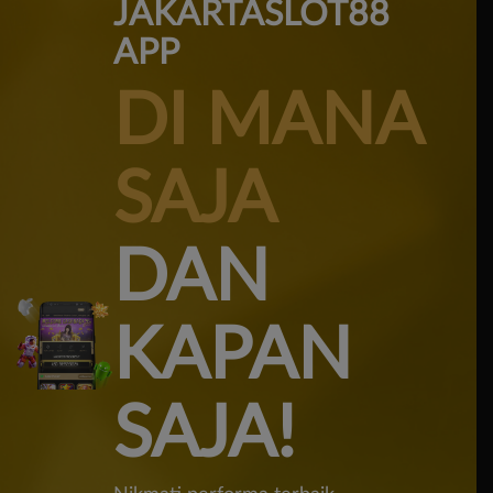
JAKARTASLOT88
APP
DI MANA
SAJA
DAN
KAPAN
SAJA!