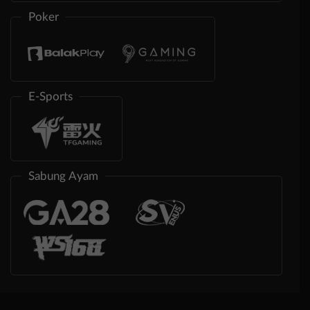
Poker
E-Sports
Sabung Ayam