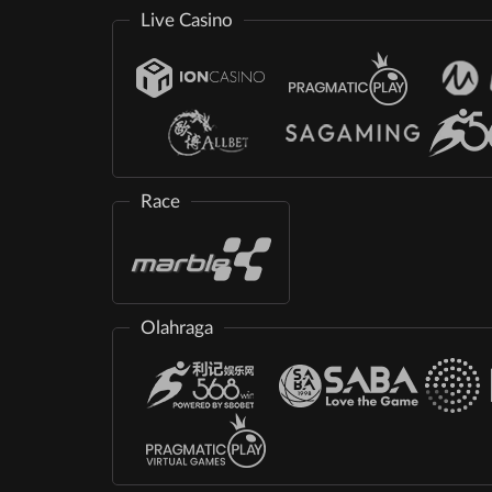
Live Casino
Race
Olahraga