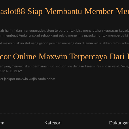
rtaslot88 Siap Membantu Member Me
alah hari ini dan mengupgrade sistem terbaru untuk bisa menciptakan kepuasan kep
 akan membuat Anda rungkad sebab kami selalu menerima masukan untuk memperbaiki s
t maxwin, akun slot yang gacor, jaminan menang dan dijamin wd silahkan temui admin
acor Online Maxwin Terpercaya Dari 
der yang menyediakan permainan judi slot online dengan lisesnsi resmi dan valid. Seb
AGMATIC PLAY.
mber jackpot maxwin wajib Anda coba:
rm
Kategori
Dukunga