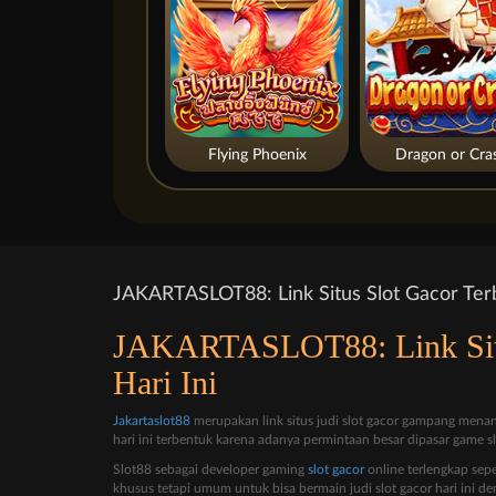
Flying Phoenix
Dragon or Cra
JAKARTASLOT88: Link Situs Slot Gacor Ter
JAKARTASLOT88: Link Situ
Hari Ini
Jakartaslot88
merupakan link situs judi slot gacor gampang menang
hari ini terbentuk karena adanya permintaan besar dipasar game s
Slot88 sebagai developer gaming
slot gacor
online terlengkap sepe
khusus tetapi umum untuk bisa bermain judi slot gacor hari ini d