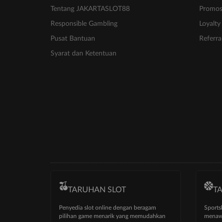
Tentang JAKARTASLOT88
Promos
Responsible Gambling
Loyalty
Pusat Bantuan
Referra
Syarat dan Ketentuan
TARUHAN SLOT
T
Penyedia slot online dengan beragam
Sports
pilihan game menarik yang memudahkan
menawa