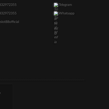
832972355
Telegram
832972355
Whatsapp
slot88official
O