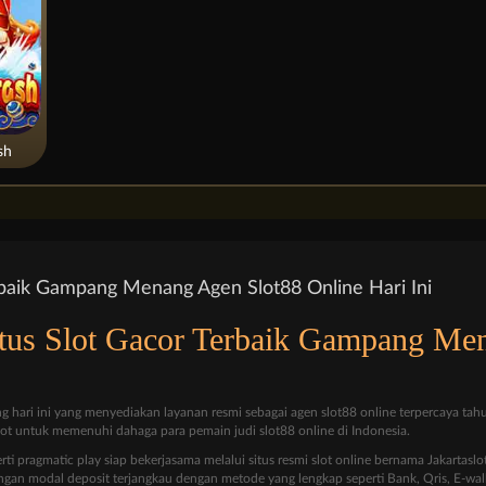
sh
baik Gampang Menang Agen Slot88 Online Hari Ini
s Slot Gacor Terbaik Gampang Men
 hari ini yang menyediakan layanan resmi sebagai agen slot88 online terpercaya tah
lot untuk memenuhi dahaga para pemain judi slot88 online di Indonesia.
rti pragmatic play siap bekerjasama melalui situs resmi slot online bernama Jakarta
engan modal deposit terjangkau dengan metode yang lengkap seperti Bank, Qris, E-wal