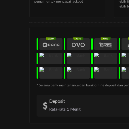
pemain untuk mencapai jackpot
lebih 
lebih 
* Selama bank maintenance dan bank offline deposit dan pen
Deposit
Rata-rata 1 Menit