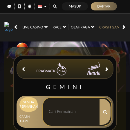
MASUK
DAFTAR
SLOTS
LIVE CASINO
RACE
OLAHRAGA
CRASH GAME
GEMINI
SEMUA
PERMAINAN
CRASH
GAME