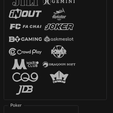
Poker