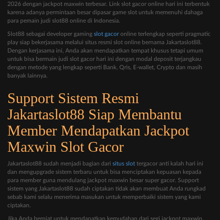
2026 dengan jackpot maxwin terbesar. Link slot gacor online hari ini terbentuk
karena adanya permintaan besar dipasar game slot untuk memenuhi dahaga
para pemain judi slot88 online di Indonesia.
Slot88 sebagai developer gaming
slot gacor
online terlengkap seperti pragmatic
play siap bekerjasama melalui situs resmi slot online bernama Jakartaslot88.
Dengan kerjasama ini, Anda akan mendapatkan tempat khusus tetapi umum
untuk bisa bermain judi slot gacor hari ini dengan modal deposit terjangkau
dengan metode yang lengkap seperti Bank, Qris, E-wallet, Crypto dan masih
banyak lainnya.
Support Sistem Resmi
Jakartaslot88 Siap Membantu
Member Mendapatkan Jackpot
Maxwin Slot Gacor
Jakartaslot88 sudah menjadi bagian dari
situs slot
tergacor anti kalah hari ini
dan mengupgrade sistem terbaru untuk bisa menciptakan kepuasan kepada
para member guna mendulang jackpot maxwin besar super gacor. Support
sistem yang Jakartaslot88 sudah ciptakan tidak akan membuat Anda rungkad
sebab kami selalu menerima masukan untuk memperbaiki sistem yang kami
ciptakan.
Jika Anda berniat untuk mendapatkan kemudahan dari segi jackpot maxwin,