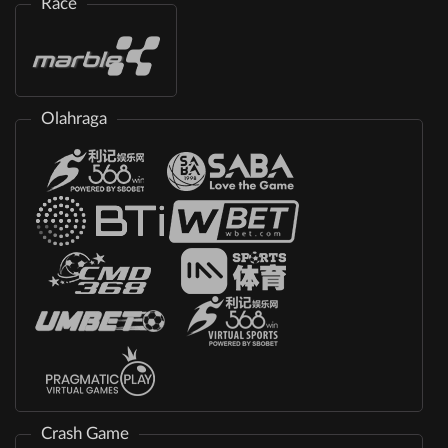
Race
Olahraga
Crash Game