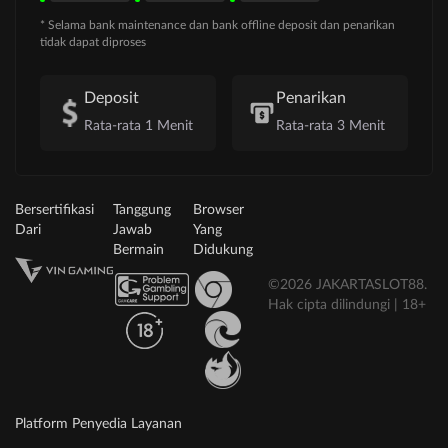
* Selama bank maintenance dan bank offline deposit dan penarikan
tidak dapat diproses
Deposit
Penarikan
Rata-rata 1 Menit
Rata-rata 3 Menit
Bersertifikasi
Tanggung
Browser
Dari
Jawab
Yang
Bermain
Didukung
©2026 JAKARTASLOT88.
Hak cipta dilindungi | 18+
Platform Penyedia Layanan