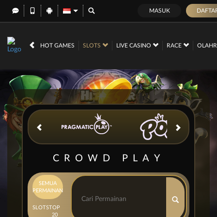
MASUK
DAFTA
IDR
12,676,309,
HOT GAMES
SLOTS
LIVE CASINO
RACE
OLAH
CROWD PLAY
SEMUA
PERMAINAN
SLOTS
TOP
20