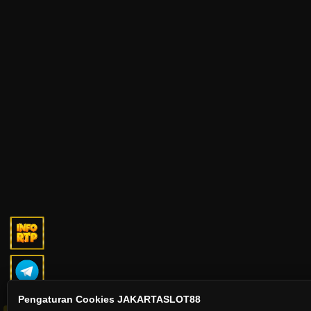
Pengaturan Cookies JAKARTASLOT88