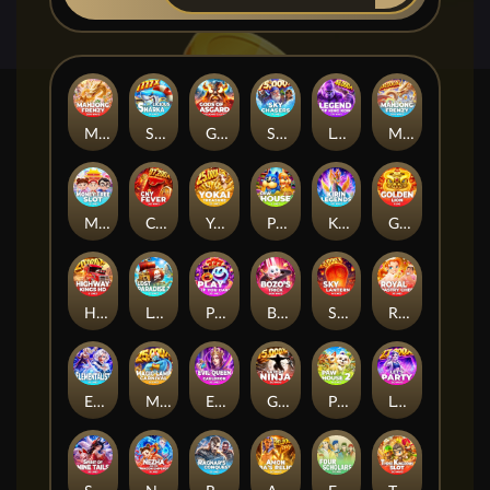
Mahjong Frenzy
Sharkalicious
Gods of Asgard
Sky Chasers
Legend of King Kong
Mahjong Frenzy : Tiles of Fortunes
Money Tree Slot
CNY Fever
Yokai Treasure
Paw House
Kirin Legends
Golden Lion
Highway Kings HD
Lost Paradise 2
Play If You Dare
Bozo's Trick
Sky Lantern
Royal Pastry Chef
Elementalist
Magic Lamp Carnival
Evil Queen Cauldron
Gate of Ninja
Paw House 2
Let's Party