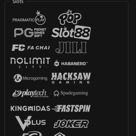
Slots