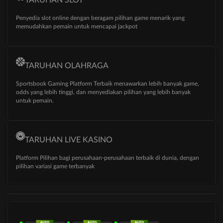
Penyedia slot online dengan beragam pilihan game menarik yang
memudahkan pemain untuk mencapai jackpot
TARUHAN OLAHRAGA
Sportsbook Gaming Platform Terbaik menawarkan lebih banyak game,
odds yang lebih tinggi, dan menyediakan pilihan yang lebih banyak
untuk pemain.
TARUHAN LIVE KASINO
Platform Pilihan bagi perusahaan-perusahaan terbaik di dunia, dengan
pilihan variasi game terbanyak