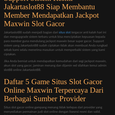
Jakartaslot88 Siap Membantu
Member Mendapatkan Jackpot
Maxwin Slot Gacor
Jakartaslot88 sudah menjadi bagian dari
situs slot
tergacor anti kalah hari ini
dan mengupgrade sistem terbaru untuk bisa menciptakan kepuasan kepada
para member guna mendulang jackpot maxwin besar super gacor. Support
sistem yang Jakartaslot88 sudah ciptakan tidak akan membuat Anda rungkad
sebab kami selalu menerima masukan untuk memperbaiki sistem yang kami
ciptakan.
Jika Anda berniat untuk mendapatkan kemudahan dari segi jackpot maxwin,
akun slot yang gacor, jaminan menang dan dijamin wd silahkan temui admin
slot88 online Jakartaslot88.
Daftar 5 Game Situs Slot Gacor
Online Maxwin Terpercaya Dari
Berbagai Sumber Provider
Situs slot gacor online gampang menang tidak terlepas dari provider yang
menyediakan permainan judi slot online dengan lisesnsi resmi dan valid.