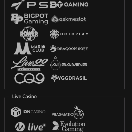
Live Casino