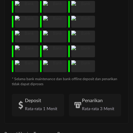
* Selama bank maintenance dan bank offline deposit dan penarikan
tidak dapat diproses
Deposit
Penarikan
Rata-rata 1 Menit
Rata-rata 3 Menit