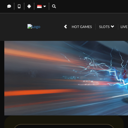
HOT GAMES
SLOTS
LIV