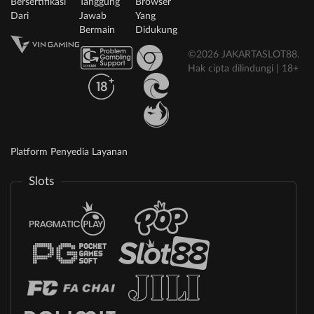
Bersertifikasi
Tanggung
Browser
Dari
Jawab
Yang
Bermain
Didukung
©2026 JAKARTASLOT88.
Hak cipta dilindungi | 18+
Platform Penyedia Layanan
Slots