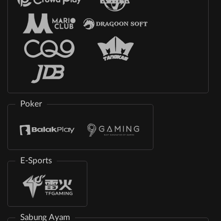
Poker
E-Sports
Sabung Ayam