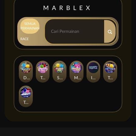
MARBLEX
SEMUA
PERMAINAN
RACE
Dragon Tiger
Tomorrow land
Super PK
Marble Run
Infinity Castle
Tokyo Drift Nitro
Tokyo Drift