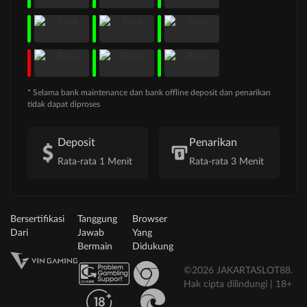
* Selama bank maintenance dan bank offline deposit dan penarikan
tidak dapat diproses
Deposit
Penarikan
Rata-rata 1 Menit
Rata-rata 3 Menit
Bersertifikasi
Tanggung
Browser
Dari
Jawab
Yang
Bermain
Didukung
©2026 JAKARTASLOT88.
Hak cipta dilindungi | 18+