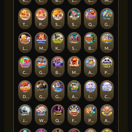
Kraken Queen
Into The Fay: Nixie
Bloodmoon Amazonia
Lucky Cat Slot4D
Lion Dance Slot4D
Macau Slot4D
Tiger Slot4D
Phoenix Slot4D
Slot4D
Shipwrecked Riches
Quantum Of Giza
Great Wall of Meta Dragon
Lucky Coins
Mahjong Style
Kingdom of Luck
Sanctum Of Savanah
Bonsai of the Riches
Mobox Olympia
Candy Bomb
Goal Rush
Black Pink (B.P.) in Metaverse
Mask of Truth Jumboways
Axie Universe
Panda Realm
Dragon FAFAFA
God's Gambit : Hades
God's Gambit Zeus
Apes Squad
Into the Fay: Snowie
Classic Diamond X5
Jarvis
Winter Winnings
Queen Femida
Fortune Dance
Princess and the Evil Witch
Advent of the Dragon