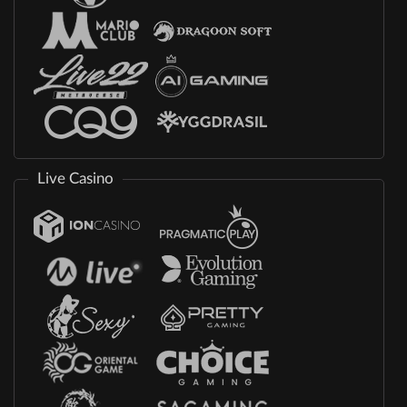
Live Casino