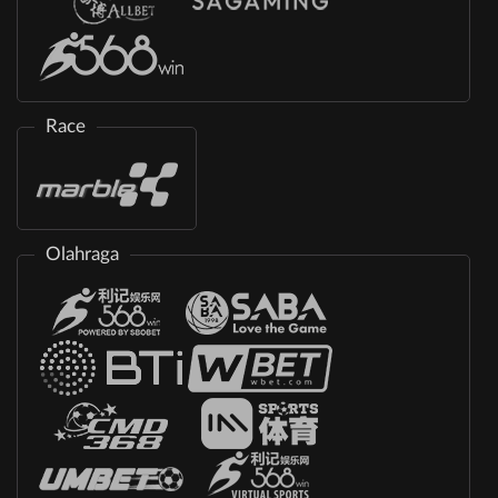
Race
Olahraga