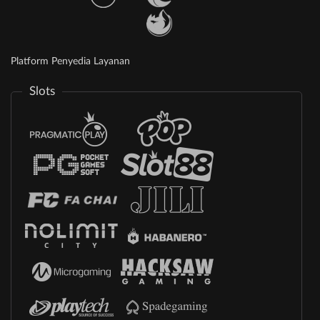
Platform Penyedia Layanan
Slots