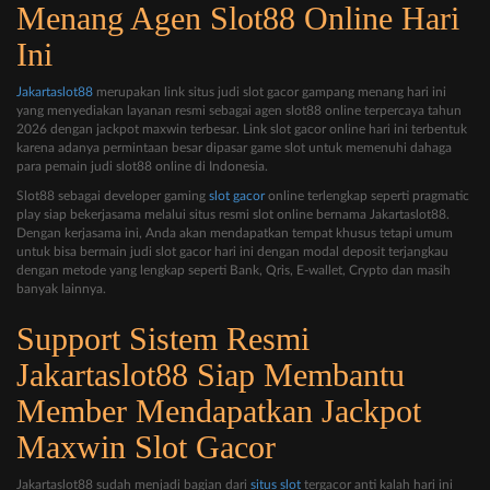
Menang Agen Slot88 Online Hari
Ini
Jakartaslot88
merupakan link situs judi slot gacor gampang menang hari ini
yang menyediakan layanan resmi sebagai agen slot88 online terpercaya tahun
2026 dengan jackpot maxwin terbesar. Link slot gacor online hari ini terbentuk
karena adanya permintaan besar dipasar game slot untuk memenuhi dahaga
para pemain judi slot88 online di Indonesia.
Slot88 sebagai developer gaming
slot gacor
online terlengkap seperti pragmatic
play siap bekerjasama melalui situs resmi slot online bernama Jakartaslot88.
Dengan kerjasama ini, Anda akan mendapatkan tempat khusus tetapi umum
untuk bisa bermain judi slot gacor hari ini dengan modal deposit terjangkau
dengan metode yang lengkap seperti Bank, Qris, E-wallet, Crypto dan masih
banyak lainnya.
Support Sistem Resmi
Jakartaslot88 Siap Membantu
Member Mendapatkan Jackpot
Maxwin Slot Gacor
Jakartaslot88 sudah menjadi bagian dari
situs slot
tergacor anti kalah hari ini