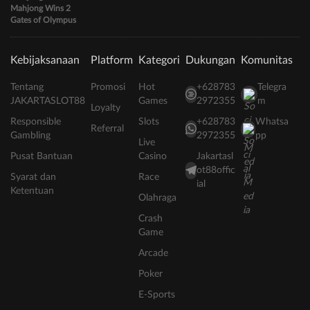
Mahjong Wins 2
Gates of Olympus
Kebijaksanaan
Platform
Kategori
Dukungan
Komunitas
Tentang
Promosi
Hot
+628783
Telegra
JAKARTASLOT88
Games
2972355
m
Loyalty
Responsible
Slots
+628783
Whatsa
Referral
Gambling
2972355
pp
Live
Pusat Bantuan
Casino
Jakartasl
ot88offic
Syarat dan
Race
ial
Ketentuan
Olahraga
Crash
Game
Arcade
Poker
E-Sports