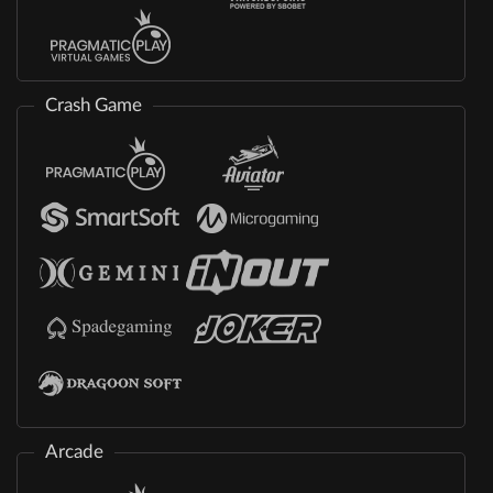
Crash Game
Arcade