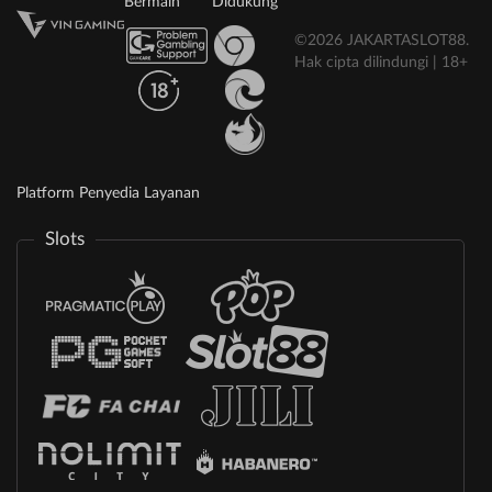
Bermain
Didukung
©2026 JAKARTASLOT88.
Hak cipta dilindungi | 18+
Platform Penyedia Layanan
Slots