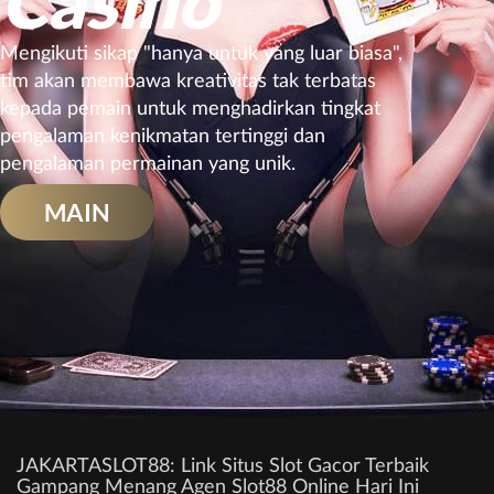
Casino
Mengikuti sikap "hanya untuk yang luar biasa",
tim akan membawa kreativitas tak terbatas
kepada pemain untuk menghadirkan tingkat
pengalaman kenikmatan tertinggi dan
pengalaman permainan yang unik.
MAIN
JAKARTASLOT88: Link Situs Slot Gacor Terbaik
Gampang Menang Agen Slot88 Online Hari Ini