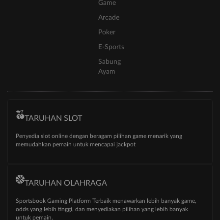
Game
Arcade
Poker
E-Sports
Sabung
Ayam
TARUHAN SLOT
Penyedia slot online dengan beragam pilihan game menarik yang
memudahkan pemain untuk mencapai jackpot
TARUHAN OLAHRAGA
Sportsbook Gaming Platform Terbaik menawarkan lebih banyak game,
odds yang lebih tinggi, dan menyediakan pilihan yang lebih banyak
untuk pemain.