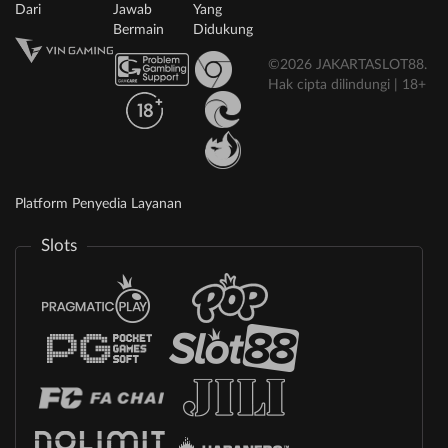
Dari
Jawab
Yang
Bermain
Didukung
©2026 JAKARTASLOT88.
Hak cipta dilindungi | 18+
Platform Penyedia Layanan
Slots