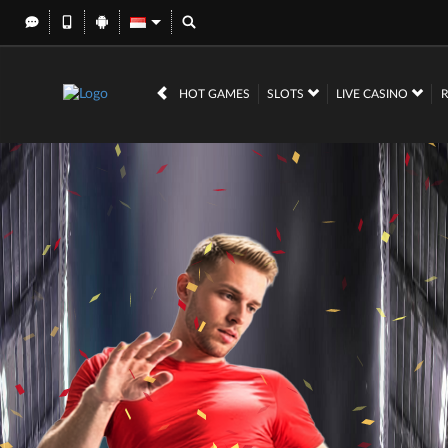
HOT GAMES
SLOTS
LIVE CASINO