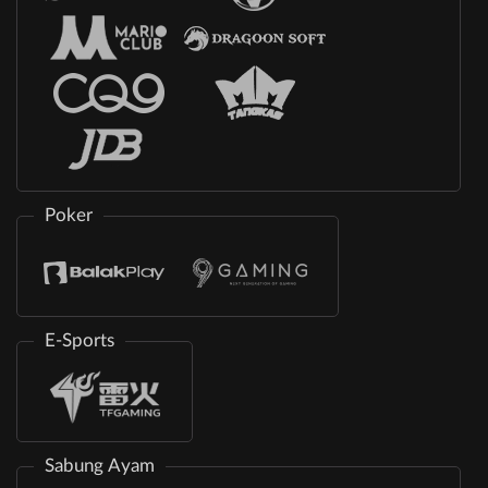
Poker
E-Sports
Sabung Ayam