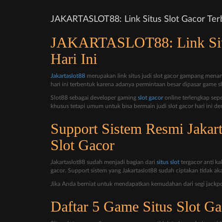
JAKARTASLOT88: Link Situs Slot Gacor Ter
JAKARTASLOT88: Link Situ
Hari Ini
Jakartaslot88
merupakan link situs judi slot gacor gampang menang
hari ini terbentuk karena adanya permintaan besar dipasar game s
Slot88 sebagai developer gaming
slot gacor
online terlengkap sepe
khusus tetapi umum untuk bisa bermain judi slot gacor hari ini d
Support Sistem Resmi Jaka
Slot Gacor
Jakartaslot88 sudah menjadi bagian dari
situs slot
tergacor anti k
gacor. Support sistem yang Jakartaslot88 sudah ciptakan tidak
Jika Anda berniat untuk mendapatkan kemudahan dari segi jackpo
Daftar 5 Game Situs Slot G