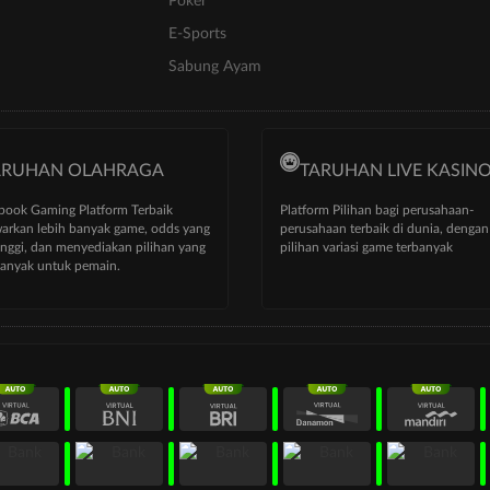
Poker
E-Sports
Sabung Ayam
ARUHAN OLAHRAGA
TARUHAN LIVE KASIN
book Gaming Platform Terbaik
Platform Pilihan bagi perusahaan-
rkan lebih banyak game, odds yang
perusahaan terbaik di dunia, dengan
tinggi, dan menyediakan pilihan yang
pilihan variasi game terbanyak
banyak untuk pemain.