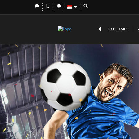
HOT GAMES