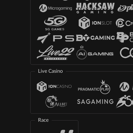
Live Casino
Race