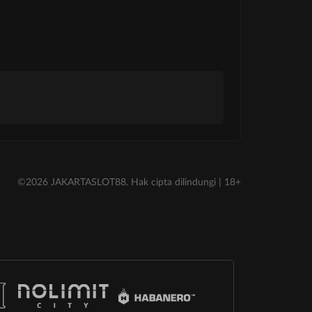
©2026 JAKARTASLOT88. Hak cipta dilindungi | 18+