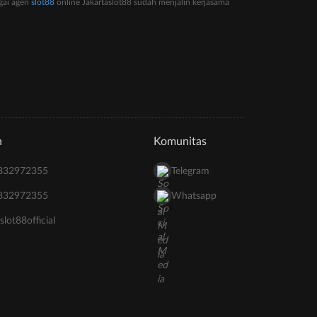
agai agen
slot88
online Jakartaslot88 sudah menjalin kerjasama
n
Komunitas
832972355
Telegram
832972355
Whatsapp
slot88official