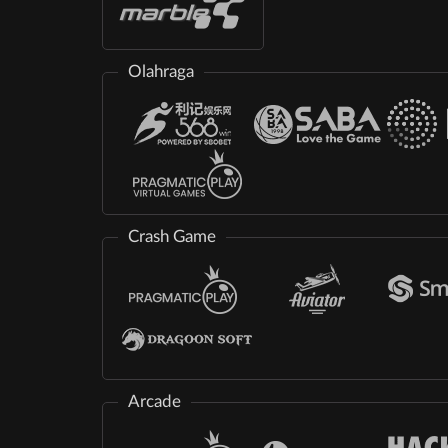
Olahraga
Crash Game
Arcade