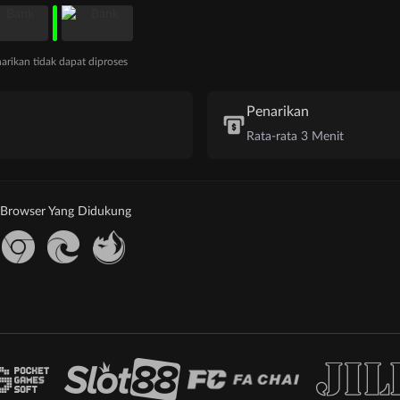
arikan tidak dapat diproses
Penarikan
Rata-rata 3 Menit
Browser Yang Didukung